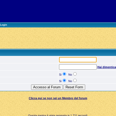
Login
Hai dimentic
Si
No
Si
No
Clicca qui se non sei un Membro del forum
Questa pagina è stata generata in 1,711 secondi.