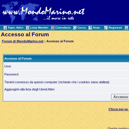
Topic Attivi
Lista Membri
Calendario
Cerca
Aiuto
Registrati
Accesso al Forum
Forum di MondoMarino.net
: Accesso al Forum
Accesso al Forum
User
Password
Tienimi connesso da questo computer (richiede che i cookies siano abilitati)
Aggiungimi alla lista degli Utenti Attivi
Clicca qui s
Questa pagina è