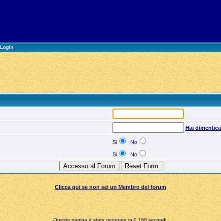
Login
Hai dimentic
Si
No
Si
No
Clicca qui se non sei un Membro del forum
Questa pagina è stata generata in 0,168 secondi.