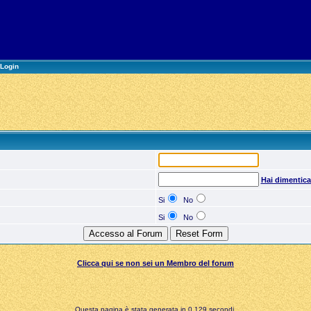
Login
Hai dimentic
Si
No
Si
No
Clicca qui se non sei un Membro del forum
Questa pagina è stata generata in 0,129 secondi.