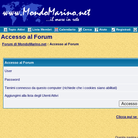
Topic Attivi
Lista Membri
Calendario
Cerca
Aiuto
Registrati
Accesso al Forum
Forum di MondoMarino.net
: Accesso al Forum
Accesso al Forum
User
Password
Tienimi connesso da questo computer (richiede che i cookies siano abilitati)
Aggiungimi alla lista degli Utenti Attivi
Clicca qui s
Questa pagina è