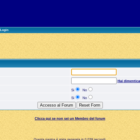
Login
Hai dimentic
Si
No
Si
No
Clicca qui se non sei un Membro del forum
Questa pagina è stata generata in 0,039 secondi.