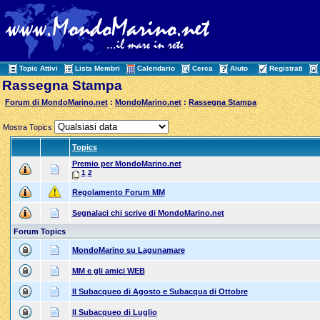
Topic Attivi
Lista Membri
Calendario
Cerca
Aiuto
Registrati
Rassegna Stampa
Forum di MondoMarino.net
:
MondoMarino.net
:
Rassegna Stampa
Mostra Topics
Topics
Premio per MondoMarino.net
1
2
Regolamento Forum MM
Segnalaci chi scrive di MondoMarino.net
Forum Topics
MondoMarino su Lagunamare
MM e gli amici WEB
Il Subacqueo di Agosto e Subacqua di Ottobre
Il Subacqueo di Luglio