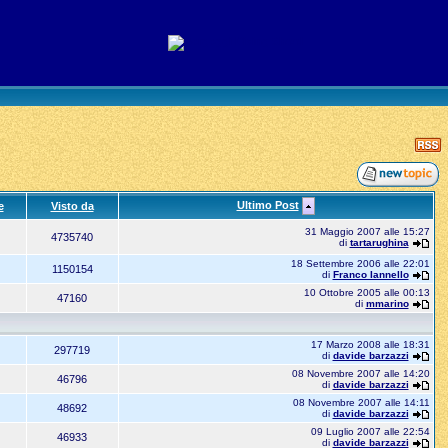
Ultimo Post
e
Visto da
31 Maggio 2007 alle 15:27
4735740
di
tartarughina
18 Settembre 2006 alle 22:01
1150154
di
Franco Iannello
10 Ottobre 2005 alle 00:13
47160
di
mmarino
17 Marzo 2008 alle 18:31
297719
di
davide barzazzi
08 Novembre 2007 alle 14:20
46796
di
davide barzazzi
08 Novembre 2007 alle 14:11
48692
di
davide barzazzi
09 Luglio 2007 alle 22:54
46933
di
davide barzazzi