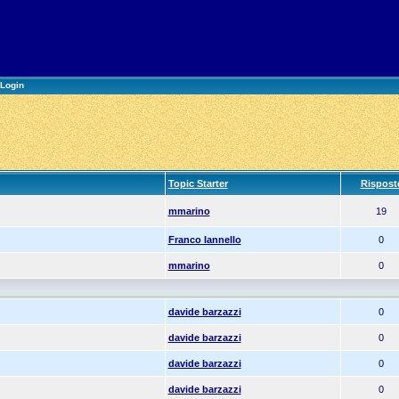
Login
Topic Starter
Rispost
mmarino
19
Franco Iannello
0
mmarino
0
davide barzazzi
0
davide barzazzi
0
davide barzazzi
0
davide barzazzi
0