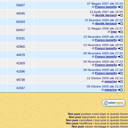
07 Maggio 2007 alle 22:24
55607
di
Franco Iannello
12 Aprile 2007 alle 19:55
49345
di
davide barzazzi
15 Dicembre 2006 alle 22:12
69183
di
davide barzazzi
11 Maggio 2006 alle 12:27
60457
di
Inge
13 Novembre 2005 alle 20:25
53191
di
Franco Iannello
13 Novembre 2005 alle 19:53
42960
di
Franco Iannello
06 Novembre 2005 alle 17:32
44678
di
Franco Iannello
06 Novembre 2005 alle 17:23
41503
di
Franco Iannello
06 Novembre 2005 alle 17:19
41596
di
Franco Iannello
12 Ottobre 2005 alle 22:14
48738
di
mmarino
09 Ottobre 2005 alle 21:20
41567
di
mmarino
Non puoi
postare nuovi topic in questo forum
Non puoi
rispondere ai topic in questo forum
Non puoi
cancellare i tuoi post in questo forum
Non puoi
modificare i tuoi post in questo forum
Non puoi
creare sondaggi in questo forum