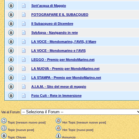
Sott'acqua di Maggio
FOTOGRAFARE E IL SUBACQUEO
Il Subacqueo di Dicembre
SvbAqva - Navigando in rete
LA VOCE - Mondomarino, l’AVIS, il Mare
LA VOCE - Mondomarino e l’AVIS
LEGGO - Premio per MondoMarino.net
LA NUOVA - Premio per MondoMarino.net
LA STAMPA - Premio per MondoMarino.net
A.I.A.M. - Sito del mese di maggio
Foto Cult - Rete in Immersione
Vai al Forum
Topic [nessun nuovo post]
Hot Topic [nessun nuovo post]
Topic [nuovo post]
Hot Topic [nuovi post]
Topic Chiuso
Annuncio