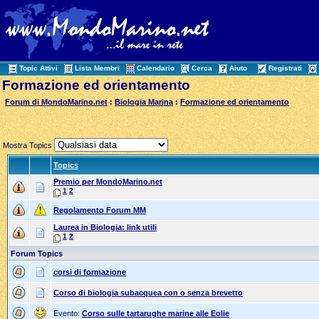
Topic Attivi
Lista Membri
Calendario
Cerca
Aiuto
Registrati
Formazione ed orientamento
Forum di MondoMarino.net
:
Biologia Marina
:
Formazione ed orientamento
Mostra Topics
Topics
Premio per MondoMarino.net
1
2
Regolamento Forum MM
Laurea in Biologia: link utili
1
2
Forum Topics
corsi di formazione
Corso di biologia subacquea con o senza brevetto
Evento:
Corso sulle tartarughe marine alle Eolie