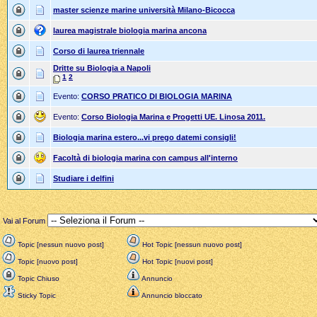
master scienze marine università Milano-Bicocca
laurea magistrale biologia marina ancona
Corso di laurea triennale
Dritte su Biologia a Napoli
1
2
Evento:
CORSO PRATICO DI BIOLOGIA MARINA
Evento:
Corso Biologia Marina e Progetti UE. Linosa 2011.
Biologia marina estero...vi prego datemi consigli!
Facoltà di biologia marina con campus all'interno
Studiare i delfini
Vai al Forum
Topic [nessun nuovo post]
Hot Topic [nessun nuovo post]
Topic [nuovo post]
Hot Topic [nuovi post]
Topic Chiuso
Annuncio
Sticky Topic
Annuncio bloccato