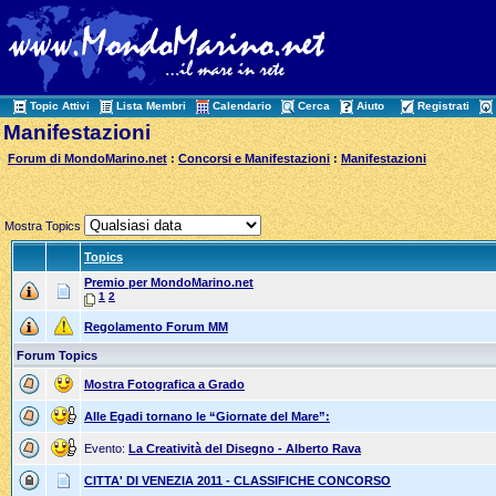
Topic Attivi
Lista Membri
Calendario
Cerca
Aiuto
Registrati
Manifestazioni
Forum di MondoMarino.net
:
Concorsi e Manifestazioni
:
Manifestazioni
Mostra Topics
Topics
Premio per MondoMarino.net
1
2
Regolamento Forum MM
Forum Topics
Mostra Fotografica a Grado
Alle Egadi tornano le “Giornate del Mare”:
Evento:
La Creatività del Disegno - Alberto Rava
CITTA' DI VENEZIA 2011 - CLASSIFICHE CONCORSO