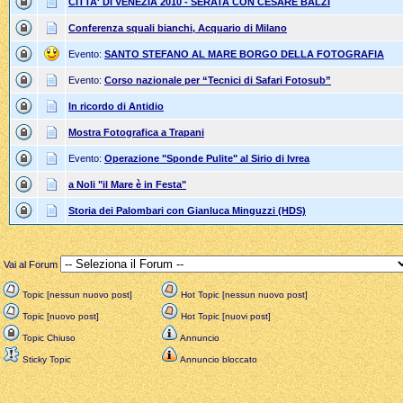
CITTA' DI VENEZIA 2010 - SERATA CON CESARE BALZI
Conferenza squali bianchi, Acquario di Milano
Evento:
SANTO STEFANO AL MARE BORGO DELLA FOTOGRAFIA
Evento:
Corso nazionale per “Tecnici di Safari Fotosub”
In ricordo di Antidio
Mostra Fotografica a Trapani
Evento:
Operazione "Sponde Pulite" al Sirio di Ivrea
a Noli "il Mare è in Festa"
Storia dei Palombari con Gianluca Minguzzi (HDS)
Vai al Forum
Topic [nessun nuovo post]
Hot Topic [nessun nuovo post]
Topic [nuovo post]
Hot Topic [nuovi post]
Topic Chiuso
Annuncio
Sticky Topic
Annuncio bloccato