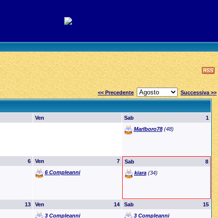
<< Precedente
Successiva >>
Ven
Sab
1
Marlboro78
(48)
6
Ven
7
Sab
8
6 Compleanni
kiara
(34)
13
Ven
14
Sab
15
3 Compleanni
3 Compleanni