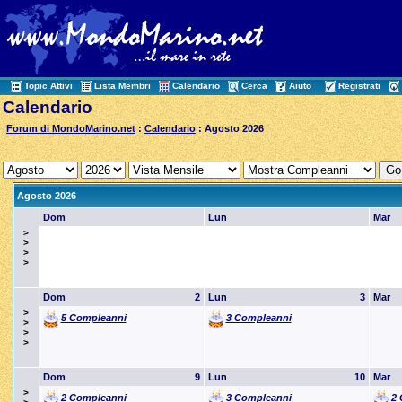
Topic Attivi
Lista Membri
Calendario
Cerca
Aiuto
Registrati
Calendario
Forum di MondoMarino.net
:
Calendario
: Agosto 2026
Agosto 2026
Dom
Lun
Mar
>
>
>
>
Dom
2
Lun
3
Mar
>
5 Compleanni
3 Compleanni
>
>
>
Dom
9
Lun
10
Mar
>
2 Compleanni
3 Compleanni
2 