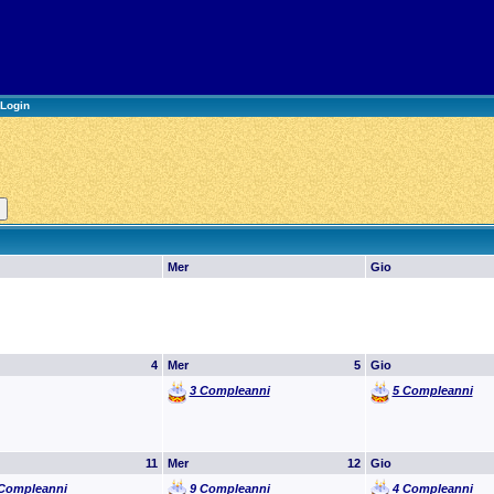
Login
Mer
Gio
4
Mer
5
Gio
3 Compleanni
5 Compleanni
11
Mer
12
Gio
Compleanni
9 Compleanni
4 Compleanni