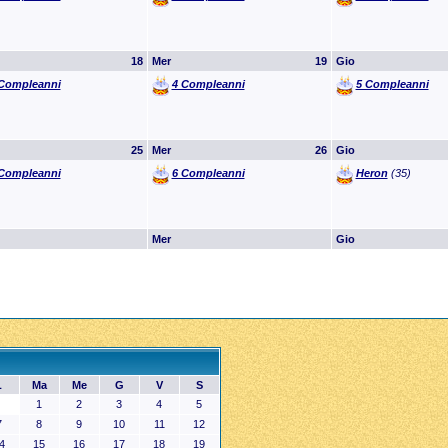
18
Mer
19
Gio
Compleanni
4 Compleanni
5 Compleanni
25
Mer
26
Gio
Compleanni
6 Compleanni
Heron
(35)
Mer
Gio
L
Ma
Me
G
V
S
1
2
3
4
5
7
8
9
10
11
12
4
15
16
17
18
19