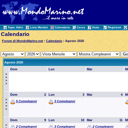
Topic Attivi
Lista Membri
Calendario
Cerca
Aiuto
Registrati
Calendario
Forum di MondoMarino.net
:
Calendario
: Agosto 2026
Agosto 2026
Dom
Lun
Mar
M
>
>
>
>
Dom
2
Lun
3
Mar
4
M
>
5 Compleanni
3 Compleanni
>
>
>
Dom
9
Lun
10
Mar
11
M
>
2 Compleanni
3 Compleanni
2 Compleanni