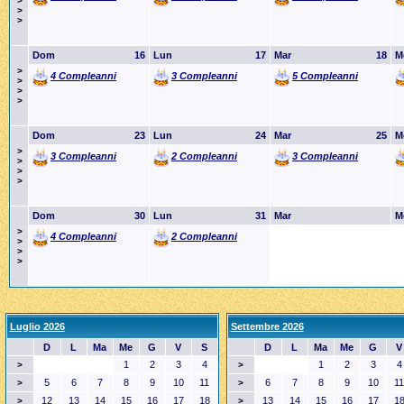
>
>
>
Dom
16
Lun
17
Mar
18
M
>
4 Compleanni
3 Compleanni
5 Compleanni
>
>
>
Dom
23
Lun
24
Mar
25
M
>
3 Compleanni
2 Compleanni
3 Compleanni
>
>
>
Dom
30
Lun
31
Mar
M
>
4 Compleanni
2 Compleanni
>
>
>
Luglio 2026
Settembre 2026
D
L
Ma
Me
G
V
S
D
L
Ma
Me
G
V
1
2
3
4
1
2
3
4
>
>
5
6
7
8
9
10
11
6
7
8
9
10
11
>
>
12
13
14
15
16
17
18
13
14
15
16
17
1
>
>