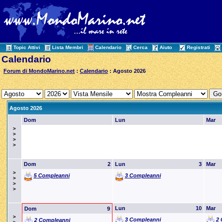
Topic Attivi
Lista Membri
Calendario
Cerca
Aiuto
Registrati
Calendario
Forum di MondoMarino.net
:
Calendario
: Agosto 2026
Agosto 2026
Dom
Lun
Mar
>
>
>
>
Dom
2
Lun
3
Mar
>
5 Compleanni
3 Compleanni
>
>
>
Lun
10
Mar
Dom
9
>
3 Compleanni
2 
2 Compleanni