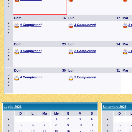
>
>
>
Dom
16
Lun
17
Mar
>
4 Compleanni
3 Compleanni
5 
>
>
>
Dom
23
Lun
24
Mar
>
3 Compleanni
2 Compleanni
3 
>
>
>
Dom
30
Lun
31
Mar
>
4 Compleanni
2 Compleanni
>
>
>
Luglio 2026
Settembre 2026
D
L
Ma
Me
G
V
S
D
1
2
3
4
>
>
5
6
7
8
9
10
11
6
>
>
12
13
14
15
16
17
18
13
1
>
>