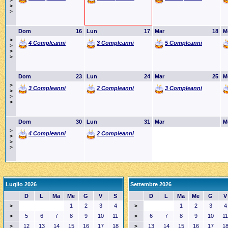
>
>
>
Dom
16
Lun
17
Mar
18
M
>
4 Compleanni
3 Compleanni
5 Compleanni
>
>
>
Dom
23
Lun
24
Mar
25
M
>
3 Compleanni
2 Compleanni
3 Compleanni
>
>
>
Dom
30
Lun
31
Mar
M
>
4 Compleanni
2 Compleanni
>
>
>
Luglio 2026
Settembre 2026
D
L
Ma
Me
G
V
S
D
L
Ma
Me
G
V
1
2
3
4
1
2
3
4
>
>
5
6
7
8
9
10
11
6
7
8
9
10
11
>
>
12
13
14
15
16
17
18
13
14
15
16
17
1
>
>