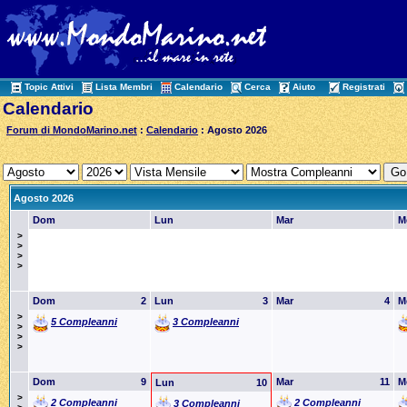
Topic Attivi
Lista Membri
Calendario
Cerca
Aiuto
Registrati
Calendario
Forum di MondoMarino.net
:
Calendario
: Agosto 2026
Agosto 2026
Dom
Lun
Mar
M
>
>
>
>
Dom
2
Lun
3
Mar
4
M
>
5 Compleanni
3 Compleanni
>
>
>
Dom
9
Mar
11
M
Lun
10
>
2 Compleanni
2 Compleanni
3 Compleanni