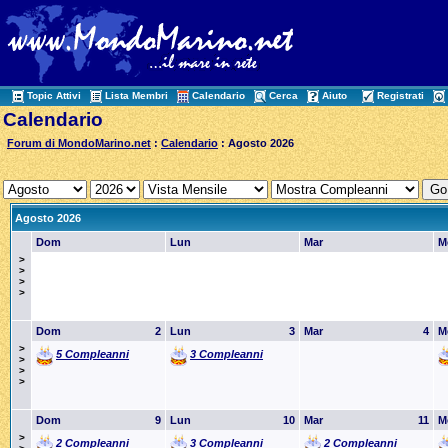
Topic Attivi
Lista Membri
Calendario
Cerca
Aiuto
Registrati
Calendario
Forum di MondoMarino.net
:
Calendario
: Agosto 2026
Agosto 2026
Dom
Lun
Mar
M
>
>
>
>
Dom
2
Lun
3
Mar
4
M
>
5 Compleanni
3 Compleanni
>
>
>
Dom
9
Lun
10
Mar
11
M
>
2 Compleanni
3 Compleanni
2 Compleanni