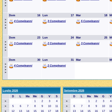
>
>
>
Dom
16
Lun
17
Mar
18
M
>
4 Compleanni
3 Compleanni
5 Compleanni
>
>
>
Dom
23
Lun
24
Mar
25
M
>
3 Compleanni
2 Compleanni
3 Compleanni
>
>
>
Dom
30
Lun
31
Mar
M
>
4 Compleanni
2 Compleanni
>
>
>
Luglio 2026
Settembre 2026
D
L
Ma
Me
G
V
S
D
L
Ma
Me
G
V
1
2
3
4
1
2
3
4
>
>
5
6
7
8
9
10
11
6
7
8
9
10
11
>
>
12
13
14
15
16
17
18
13
14
15
16
17
1
>
>