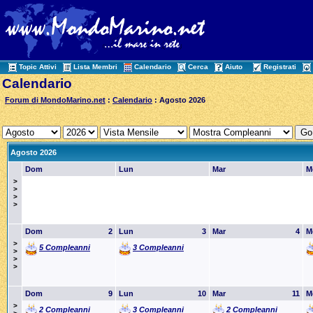
Topic Attivi
Lista Membri
Calendario
Cerca
Aiuto
Registrati
Calendario
Forum di MondoMarino.net
:
Calendario
: Agosto 2026
Agosto 2026
Dom
Lun
Mar
M
>
>
>
>
Dom
2
Lun
3
Mar
4
M
>
5 Compleanni
3 Compleanni
>
>
>
Dom
9
Lun
10
Mar
11
M
>
2 Compleanni
3 Compleanni
2 Compleanni