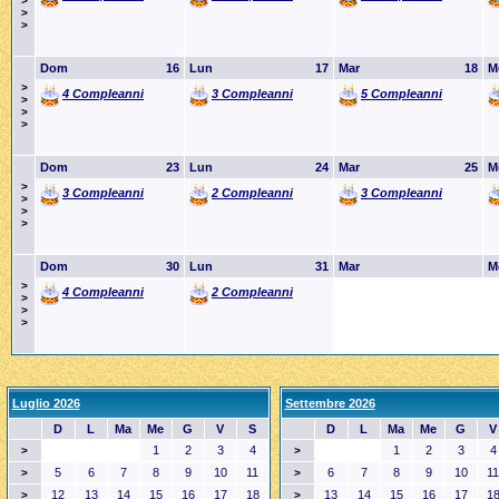
>
>
>
Dom
16
Lun
17
Mar
18
M
>
4 Compleanni
3 Compleanni
5 Compleanni
>
>
>
Dom
23
Lun
24
Mar
25
M
>
3 Compleanni
2 Compleanni
3 Compleanni
>
>
>
Dom
30
Lun
31
Mar
M
>
4 Compleanni
2 Compleanni
>
>
>
Luglio 2026
Settembre 2026
D
L
Ma
Me
G
V
S
D
L
Ma
Me
G
V
1
2
3
4
1
2
3
4
>
>
5
6
7
8
9
10
11
6
7
8
9
10
11
>
>
12
13
14
15
16
17
18
13
14
15
16
17
1
>
>