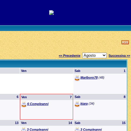
<< Precedente
Successiva >>
Ven
Sab
1
Marlboro78
(48)
6
Sab
8
Ven
7
kiara
(34)
6 Compleanni
13
Ven
14
Sab
15
3 Compleanni
3 Compleanni