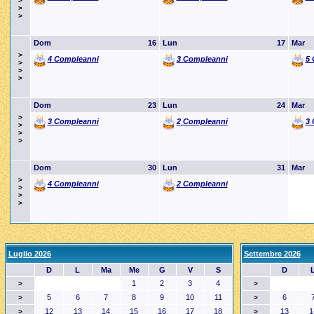
>
>
>
Dom
16
Lun
17
Mar
>
4 Compleanni
3 Compleanni
5 
>
>
>
Dom
23
Lun
24
Mar
>
3 Compleanni
2 Compleanni
3 
>
>
>
Dom
30
Lun
31
Mar
>
4 Compleanni
2 Compleanni
>
>
>
Luglio 2026
Settembre 2026
D
L
Ma
Me
G
V
S
D
1
2
3
4
>
>
5
6
7
8
9
10
11
6
>
>
12
13
14
15
16
17
18
13
1
>
>