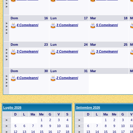
>
>
>
Dom
16
Lun
17
Mar
18
M
>
4 Compleanni
3 Compleanni
5 Compleanni
>
>
>
Dom
23
Lun
24
Mar
25
M
>
3 Compleanni
2 Compleanni
3 Compleanni
>
>
>
Dom
30
Lun
31
Mar
M
>
4 Compleanni
2 Compleanni
>
>
>
Luglio 2026
Settembre 2026
D
L
Ma
Me
G
V
S
D
L
Ma
Me
G
V
1
2
3
4
1
2
3
4
>
>
5
6
7
8
9
10
11
6
7
8
9
10
11
>
>
12
13
14
15
16
17
18
13
14
15
16
17
1
>
>