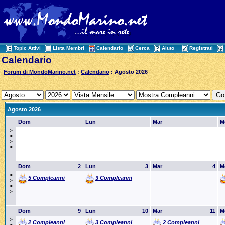
Topic Attivi
Lista Membri
Calendario
Cerca
Aiuto
Registrati
Calendario
Forum di MondoMarino.net
:
Calendario
: Agosto 2026
Agosto 2026
Dom
Lun
Mar
M
>
>
>
>
Dom
2
Lun
3
Mar
4
M
>
5 Compleanni
3 Compleanni
>
>
>
Dom
9
Lun
10
Mar
11
M
>
2 Compleanni
3 Compleanni
2 Compleanni