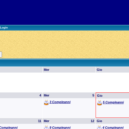
Login
Mer
Gio
4
Mer
5
Gio
3 Compleanni
5 Compleanni
11
Mer
12
Gio
Compleanni
9 Compleanni
4 Compleanni