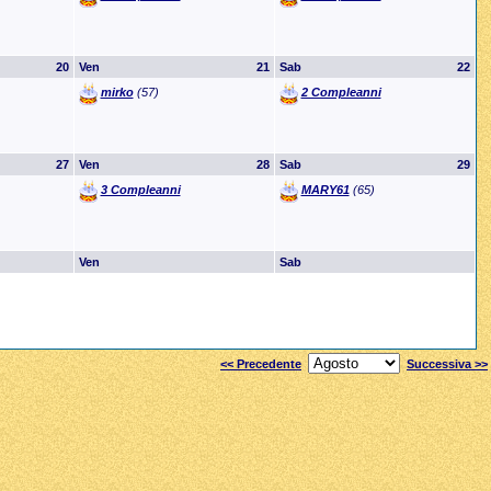
20
Ven
21
Sab
22
mirko
(57)
2 Compleanni
27
Ven
28
Sab
29
3 Compleanni
MARY61
(65)
Ven
Sab
<< Precedente
Successiva >>