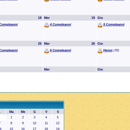
18
Mer
19
Gio
Compleanni
4 Compleanni
5 Compleanni
25
Mer
26
Gio
Compleanni
6 Compleanni
Heron
(35)
Mer
Gio
L
Ma
Me
G
V
S
1
2
3
4
5
7
8
9
10
11
12
4
15
16
17
18
19