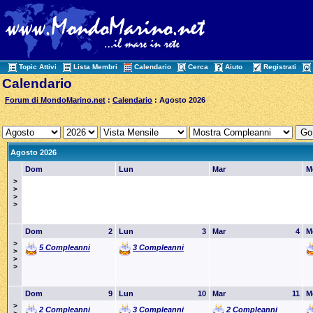
Topic Attivi
Lista Membri
Calendario
Cerca
Aiuto
Registrati
Calendario
Forum di MondoMarino.net
:
Calendario
: Agosto 2026
Agosto 2026
Dom
Lun
Mar
M
>
>
>
>
Dom
2
Lun
3
Mar
4
M
>
5 Compleanni
3 Compleanni
>
>
>
Dom
9
Lun
10
Mar
11
M
>
2 Compleanni
3 Compleanni
2 Compleanni