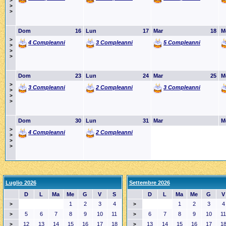
>
>
>
Dom
16
Lun
17
Mar
18
M
>
4 Compleanni
3 Compleanni
5 Compleanni
>
>
>
Dom
23
Lun
24
Mar
25
M
>
3 Compleanni
2 Compleanni
3 Compleanni
>
>
>
Dom
30
Lun
31
Mar
M
>
4 Compleanni
2 Compleanni
>
>
>
Luglio 2026
Settembre 2026
D
L
Ma
Me
G
V
S
D
L
Ma
Me
G
V
1
2
3
4
1
2
3
4
>
>
5
6
7
8
9
10
11
6
7
8
9
10
11
>
>
12
13
14
15
16
17
18
13
14
15
16
17
1
>
>