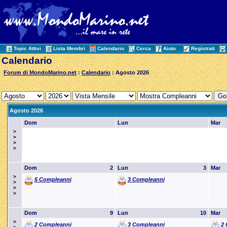
Topic Attivi
Lista Membri
Calendario
Cerca
Aiuto
Registrati
Calendario
Forum di MondoMarino.net
:
Calendario
: Agosto 2026
Agosto 2026
Dom
Lun
Mar
>
>
>
>
Dom
2
Lun
3
Mar
>
5 Compleanni
3 Compleanni
>
>
>
Dom
9
Lun
10
Mar
>
2 Compleanni
3 Compleanni
2 