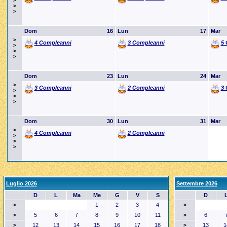
>
>
>
Dom
16
Lun
17
Mar
>
4 Compleanni
3 Compleanni
5 
>
>
>
Dom
23
Lun
24
Mar
>
3 Compleanni
2 Compleanni
3 
>
>
>
Dom
30
Lun
31
Mar
>
4 Compleanni
2 Compleanni
>
>
>
Luglio 2026
Settembre 2026
D
L
Ma
Me
G
V
S
D
1
2
3
4
>
>
5
6
7
8
9
10
11
6
>
>
12
13
14
15
16
17
18
13
1
>
>