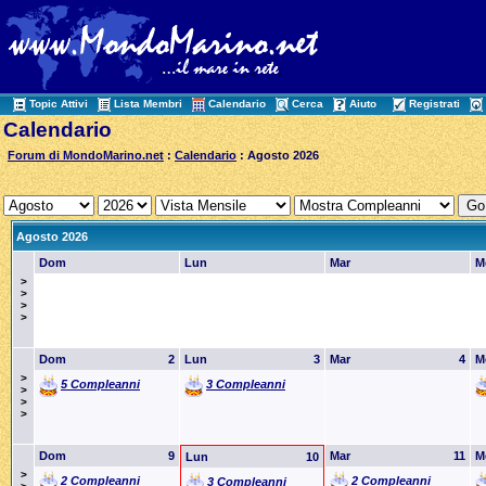
Topic Attivi
Lista Membri
Calendario
Cerca
Aiuto
Registrati
Calendario
Forum di MondoMarino.net
:
Calendario
: Agosto 2026
Agosto 2026
Dom
Lun
Mar
M
>
>
>
>
Dom
2
Lun
3
Mar
4
M
>
5 Compleanni
3 Compleanni
>
>
>
Dom
9
Mar
11
M
Lun
10
>
2 Compleanni
2 Compleanni
3 Compleanni