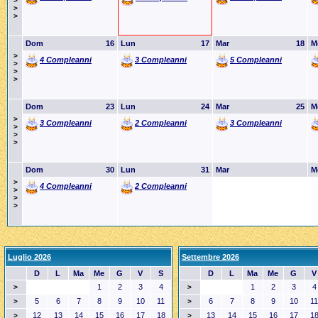
>
>
>
Dom
16
Lun
17
Mar
18
M
>
4 Compleanni
3 Compleanni
5 Compleanni
>
>
>
Dom
23
Lun
24
Mar
25
M
>
3 Compleanni
2 Compleanni
3 Compleanni
>
>
>
Dom
30
Lun
31
Mar
M
>
4 Compleanni
2 Compleanni
>
>
>
Luglio 2026
Settembre 2026
D
L
Ma
Me
G
V
S
D
L
Ma
Me
G
V
1
2
3
4
1
2
3
4
>
>
5
6
7
8
9
10
11
6
7
8
9
10
11
>
>
12
13
14
15
16
17
18
13
14
15
16
17
1
>
>