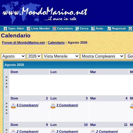
Topic Attivi
Lista Membri
Calendario
Cerca
Aiuto
Registrati
Calendario
Forum di MondoMarino.net
:
Calendario
: Agosto 2026
Agosto 2026
Dom
Lun
Mar
M
>
>
>
>
Dom
2
Lun
3
Mar
4
M
>
5 Compleanni
3 Compleanni
>
>
>
Dom
9
Lun
10
Mar
11
M
>
2 Compleanni
3 Compleanni
2 Compleanni