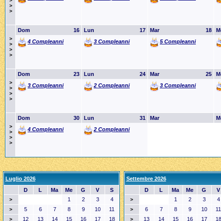
>
>
>
Dom
16
Lun
17
Mar
18
M
>
4 Compleanni
3 Compleanni
5 Compleanni
>
>
>
Dom
23
Lun
24
Mar
25
M
>
3 Compleanni
2 Compleanni
3 Compleanni
>
>
>
Dom
30
Lun
31
Mar
M
>
4 Compleanni
2 Compleanni
>
>
>
Luglio 2026
Settembre 2026
D
L
Ma
Me
G
V
S
D
L
Ma
Me
G
V
1
2
3
4
1
2
3
4
>
>
5
6
7
8
9
10
11
6
7
8
9
10
11
>
>
12
13
14
15
16
17
18
13
14
15
16
17
1
>
>