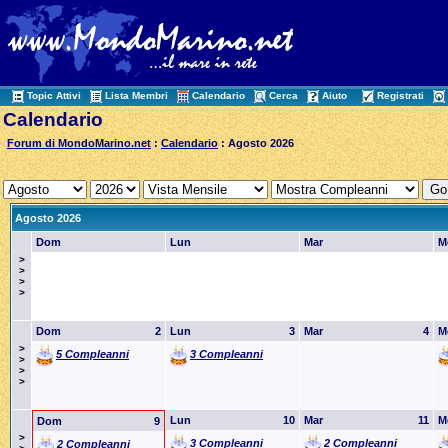
Topic Attivi
Lista Membri
Calendario
Cerca
Aiuto
Registrati
Calendario
Forum di MondoMarino.net
:
Calendario
: Agosto 2026
Agosto 2026
Dom
Lun
Mar
M
>
>
>
>
Dom
2
Lun
3
Mar
4
M
>
5 Compleanni
3 Compleanni
>
>
>
Lun
10
Mar
11
M
Dom
9
>
3 Compleanni
2 Compleanni
2 Compleanni