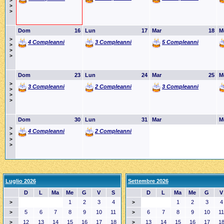
>
>
>
Dom
16
Lun
17
Mar
18
M
>
4 Compleanni
3 Compleanni
5 Compleanni
>
>
>
Dom
23
Lun
24
Mar
25
M
>
3 Compleanni
2 Compleanni
3 Compleanni
>
>
>
Dom
30
Lun
31
Mar
M
>
4 Compleanni
2 Compleanni
>
>
>
Luglio 2026
Settembre 2026
D
L
Ma
Me
G
V
S
D
L
Ma
Me
G
V
1
2
3
4
1
2
3
4
>
>
5
6
7
8
9
10
11
6
7
8
9
10
11
>
>
12
13
14
15
16
17
18
13
14
15
16
17
1
>
>