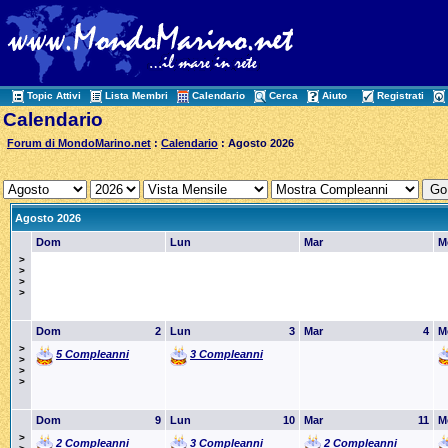
Topic Attivi
Lista Membri
Calendario
Cerca
Aiuto
Registrati
Calendario
Forum di MondoMarino.net
:
Calendario
: Agosto 2026
Agosto 2026
Dom
Lun
Mar
M
>
>
>
>
Dom
2
Lun
3
Mar
4
M
>
5 Compleanni
3 Compleanni
>
>
>
Dom
9
Lun
10
Mar
11
M
>
2 Compleanni
3 Compleanni
2 Compleanni