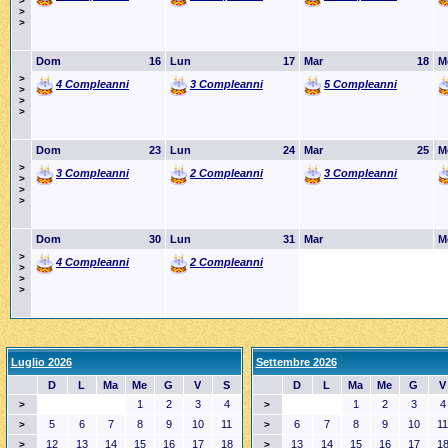
>
>
>
Dom
16
Lun
17
Mar
18
M
>
4 Compleanni
3 Compleanni
5 Compleanni
>
>
>
Dom
23
Lun
24
Mar
25
M
>
3 Compleanni
2 Compleanni
3 Compleanni
>
>
>
Dom
30
Lun
31
Mar
M
>
4 Compleanni
2 Compleanni
>
>
>
Luglio 2026
Settembre 2026
D
L
Ma
Me
G
V
S
D
L
Ma
Me
G
V
1
2
3
4
1
2
3
4
>
>
5
6
7
8
9
10
11
6
7
8
9
10
11
>
>
12
13
14
15
16
17
18
13
14
15
16
17
1
>
>