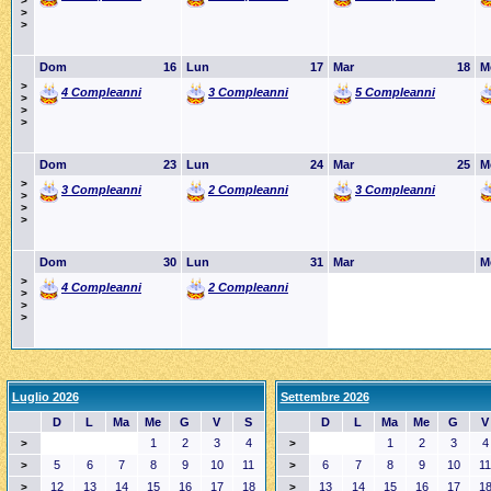
>
>
>
Dom
16
Lun
17
Mar
18
M
>
4 Compleanni
3 Compleanni
5 Compleanni
>
>
>
Dom
23
Lun
24
Mar
25
M
>
3 Compleanni
2 Compleanni
3 Compleanni
>
>
>
Dom
30
Lun
31
Mar
M
>
4 Compleanni
2 Compleanni
>
>
>
Luglio 2026
Settembre 2026
D
L
Ma
Me
G
V
S
D
L
Ma
Me
G
V
1
2
3
4
1
2
3
4
>
>
5
6
7
8
9
10
11
6
7
8
9
10
11
>
>
12
13
14
15
16
17
18
13
14
15
16
17
1
>
>