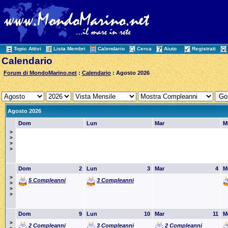
Topic Attivi
Lista Membri
Calendario
Cerca
Aiuto
Registrati
Calendario
Forum di MondoMarino.net
:
Calendario
: Agosto 2026
Agosto 2026
Dom
Lun
Mar
M
>
>
>
>
Dom
2
Lun
3
Mar
4
M
>
5 Compleanni
3 Compleanni
>
>
>
Dom
9
Lun
10
Mar
11
M
>
2 Compleanni
3 Compleanni
2 Compleanni