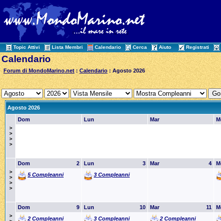
Topic Attivi
Lista Membri
Calendario
Cerca
Aiuto
Registrati
Calendario
Forum di MondoMarino.net
:
Calendario
: Agosto 2026
Agosto 2026
Dom
Lun
Mar
M
>
>
>
>
Dom
2
Lun
3
Mar
4
M
>
5 Compleanni
3 Compleanni
>
>
>
Dom
9
Lun
10
Mar
11
M
>
2 Compleanni
3 Compleanni
2 Compleanni