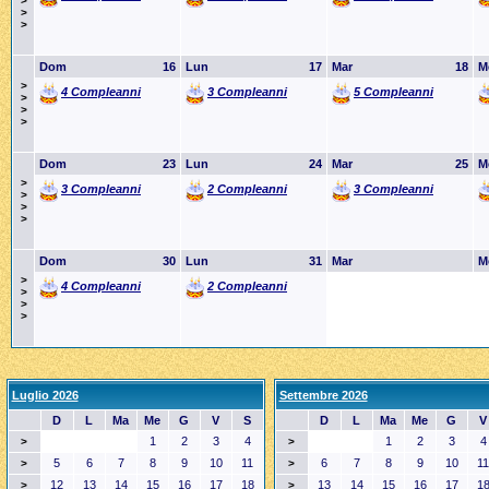
>
>
>
Dom
16
Lun
17
Mar
18
M
>
4 Compleanni
3 Compleanni
5 Compleanni
>
>
>
Dom
23
Lun
24
Mar
25
M
>
3 Compleanni
2 Compleanni
3 Compleanni
>
>
>
Dom
30
Lun
31
Mar
M
>
4 Compleanni
2 Compleanni
>
>
>
Luglio 2026
Settembre 2026
D
L
Ma
Me
G
V
S
D
L
Ma
Me
G
V
1
2
3
4
1
2
3
4
>
>
5
6
7
8
9
10
11
6
7
8
9
10
11
>
>
12
13
14
15
16
17
18
13
14
15
16
17
1
>
>