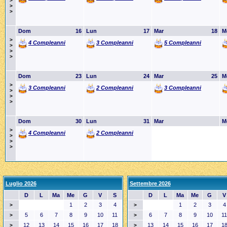
>
>
>
Dom
16
Lun
17
Mar
18
M
>
4 Compleanni
3 Compleanni
5 Compleanni
>
>
>
Dom
23
Lun
24
Mar
25
M
>
3 Compleanni
2 Compleanni
3 Compleanni
>
>
>
Dom
30
Lun
31
Mar
M
>
4 Compleanni
2 Compleanni
>
>
>
Luglio 2026
Settembre 2026
D
L
Ma
Me
G
V
S
D
L
Ma
Me
G
V
1
2
3
4
1
2
3
4
>
>
5
6
7
8
9
10
11
6
7
8
9
10
11
>
>
12
13
14
15
16
17
18
13
14
15
16
17
1
>
>