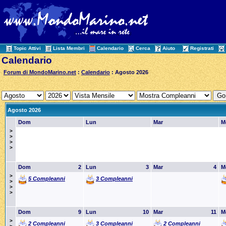
Topic Attivi
Lista Membri
Calendario
Cerca
Aiuto
Registrati
Calendario
Forum di MondoMarino.net
:
Calendario
: Agosto 2026
Agosto 2026
Dom
Lun
Mar
M
>
>
>
>
Dom
2
Lun
3
Mar
4
M
>
5 Compleanni
3 Compleanni
>
>
>
Dom
9
Lun
10
Mar
11
M
>
2 Compleanni
3 Compleanni
2 Compleanni