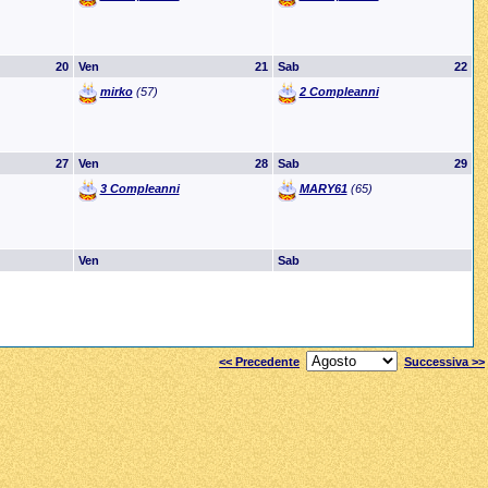
20
Ven
21
Sab
22
mirko
(57)
2 Compleanni
27
Ven
28
Sab
29
3 Compleanni
MARY61
(65)
Ven
Sab
<< Precedente
Successiva >>