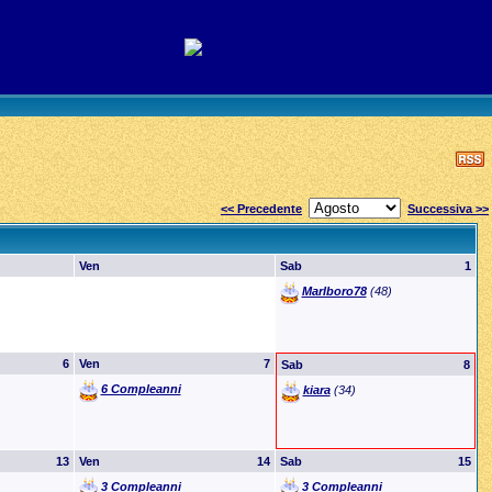
<< Precedente
Successiva >>
Ven
Sab
1
Marlboro78
(48)
6
Ven
7
Sab
8
6 Compleanni
kiara
(34)
13
Ven
14
Sab
15
3 Compleanni
3 Compleanni