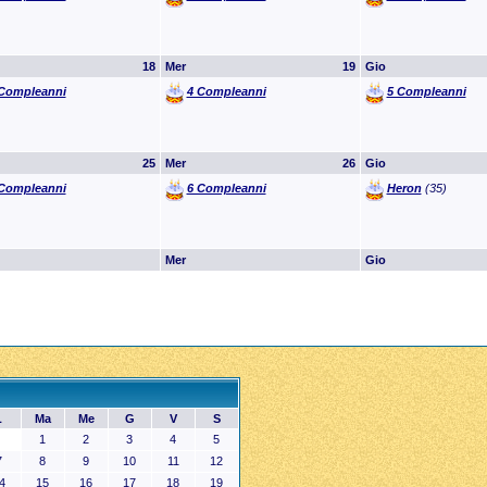
18
Mer
19
Gio
Compleanni
4 Compleanni
5 Compleanni
25
Mer
26
Gio
Compleanni
6 Compleanni
Heron
(35)
Mer
Gio
L
Ma
Me
G
V
S
1
2
3
4
5
7
8
9
10
11
12
4
15
16
17
18
19