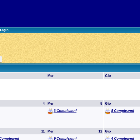
Login
Mer
Gio
4
Mer
5
Gio
3 Compleanni
5 Compleanni
11
Mer
12
Gio
Compleanni
9 Compleanni
4 Compleanni