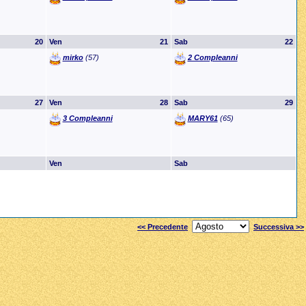
20
Ven
21
Sab
22
mirko
(57)
2 Compleanni
27
Ven
28
Sab
29
3 Compleanni
MARY61
(65)
Ven
Sab
<< Precedente
Successiva >>