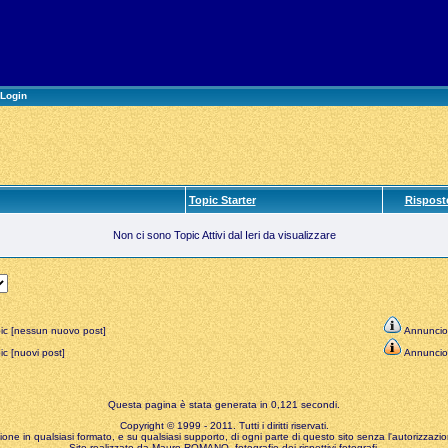
Login
Topic Starter
Rispost
Non ci sono Topic Attivi dal Ieri da visualizzare
ic [nessun nuovo post]
Annuncio
c [nuovi post]
Annuncio
Questa pagina è stata generata in 0,121 secondi.
Copyright © 1999 - 2011. Tutti i diritti riservati.
zione in qualsiasi formato, e su qualsiasi supporto, di ogni parte di questo sito senza l'autorizzazion
Sito realizzato da Mauro ROMANO, fotografie dei rispettivi fotografi.