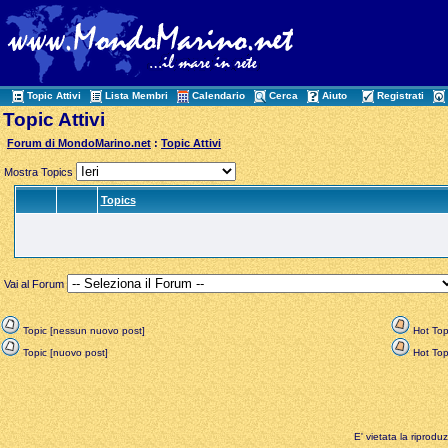
Topic Attivi
Lista Membri
Calendario
Cerca
Aiuto
Registrati
Topic Attivi
Forum di MondoMarino.net
:
Topic Attivi
Mostra Topics
Topics
Vai al Forum
Topic [nessun nuovo post]
Hot Top
Topic [nuovo post]
Hot Topi
E' vietata la riprodu