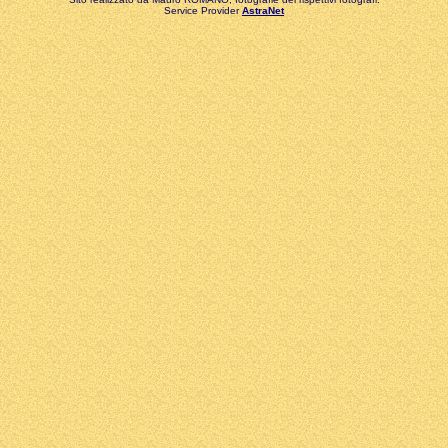
Service Provider
AstraNet