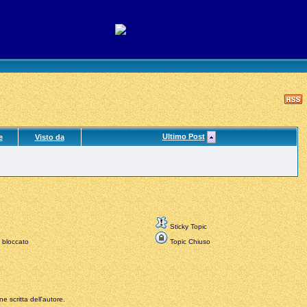
Ultimo Post
e
Visto da
Sticky Topic
 bloccato
Topic Chiuso
e scritta dell'autore.