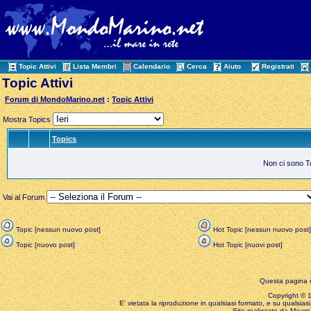
Topic Attivi
Lista Membri
Calendario
Cerca
Aiuto
Registrati
Topic Attivi
Forum di MondoMarino.net
:
Topic Attivi
Mostra Topics
Topics
Non ci sono Top
Vai al Forum
Topic [nessun nuovo post]
Hot Topic [nessun nuovo post]
Topic [nuovo post]
Hot Topic [nuovi post]
Questa pagina è
Copyright © 199
E' vietata la riproduzione in qualsiasi formato, e su qualsiasi
Sito realizzato da Mauro 