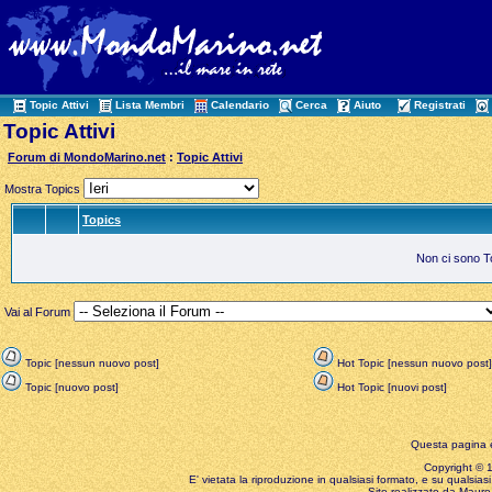
Topic Attivi
Lista Membri
Calendario
Cerca
Aiuto
Registrati
Topic Attivi
Forum di MondoMarino.net
:
Topic Attivi
Mostra Topics
Topics
Non ci sono Top
Vai al Forum
Topic [nessun nuovo post]
Hot Topic [nessun nuovo post]
Topic [nuovo post]
Hot Topic [nuovi post]
Questa pagina è
Copyright © 199
E' vietata la riproduzione in qualsiasi formato, e su qualsiasi
Sito realizzato da Mauro 