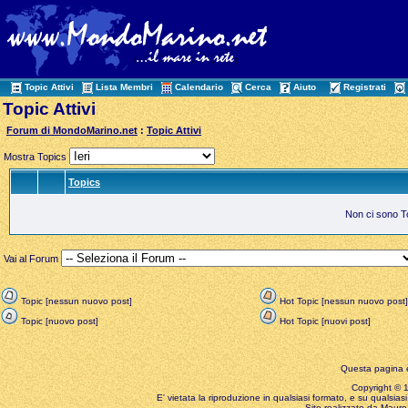
Topic Attivi
Lista Membri
Calendario
Cerca
Aiuto
Registrati
Topic Attivi
Forum di MondoMarino.net
:
Topic Attivi
Mostra Topics
Topics
Non ci sono Top
Vai al Forum
Topic [nessun nuovo post]
Hot Topic [nessun nuovo post]
Topic [nuovo post]
Hot Topic [nuovi post]
Questa pagina è
Copyright © 199
E' vietata la riproduzione in qualsiasi formato, e su qualsiasi
Sito realizzato da Mauro 