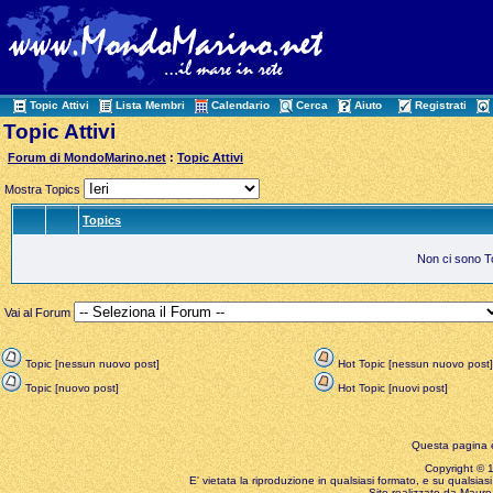
Topic Attivi
Lista Membri
Calendario
Cerca
Aiuto
Registrati
Topic Attivi
Forum di MondoMarino.net
:
Topic Attivi
Mostra Topics
Topics
Non ci sono Top
Vai al Forum
Topic [nessun nuovo post]
Hot Topic [nessun nuovo post]
Topic [nuovo post]
Hot Topic [nuovi post]
Questa pagina è
Copyright © 199
E' vietata la riproduzione in qualsiasi formato, e su qualsiasi
Sito realizzato da Mauro 