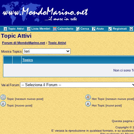
Topic Attivi
Lista Membri
Calendario
Cerca
Aiuto
Registrati
Topic Attivi
Forum di MondoMarino.net
:
Topic Attivi
Mostra Topics
Topics
Non ci sono Top
Vai al Forum
Topic [nessun nuovo post]
Hot Topic [nessun nuovo post]
Topic [nuovo post]
Hot Topic [nuovi post]
Questa pagina è
Copyright © 199
E' vietata la riproduzione in qualsiasi formato, e su qualsiasi
Sito realizzato da Mauro 