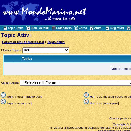
Topic Attivi
Lista Membri
Calendario
Cerca
Aiuto
Registrati
Topic Attivi
Forum di MondoMarino.net
:
Topic Attivi
Mostra Topics
Topics
Non ci sono Top
Vai al Forum
Topic [nessun nuovo post]
Hot Topic [nessun nuovo post]
Topic [nuovo post]
Hot Topic [nuovi post]
Questa pagina è
Copyright © 199
E' vietata la riproduzione in qualsiasi formato, e su qualsiasi
Sito realizzato da Mauro 