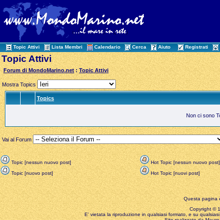
Topic Attivi
Lista Membri
Calendario
Cerca
Aiuto
Registrati
Topic Attivi
Forum di MondoMarino.net
:
Topic Attivi
Mostra Topics
Topics
Non ci sono Top
Vai al Forum
Topic [nessun nuovo post]
Hot Topic [nessun nuovo post]
Topic [nuovo post]
Hot Topic [nuovi post]
Questa pagina è
Copyright © 199
E' vietata la riproduzione in qualsiasi formato, e su qualsiasi
Sito realizzato da Mauro 