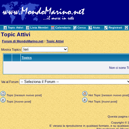
Topic Attivi
Lista Membri
Calendario
Cerca
Aiuto
Registrati
Topic Attivi
Forum di MondoMarino.net
:
Topic Attivi
Mostra Topics
Topics
Non ci sono Top
Vai al Forum
Topic [nessun nuovo post]
Hot Topic [nessun nuovo post]
Topic [nuovo post]
Hot Topic [nuovi post]
Questa pagina è
Copyright © 199
E' vietata la riproduzione in qualsiasi formato, e su qualsiasi
Sito realizzato da Mauro 