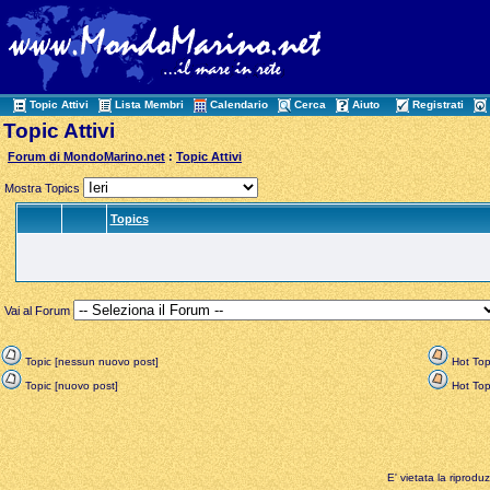
Topic Attivi
Lista Membri
Calendario
Cerca
Aiuto
Registrati
Topic Attivi
Forum di MondoMarino.net
:
Topic Attivi
Mostra Topics
Topics
Vai al Forum
Topic [nessun nuovo post]
Hot Top
Topic [nuovo post]
Hot Topi
E' vietata la riprodu