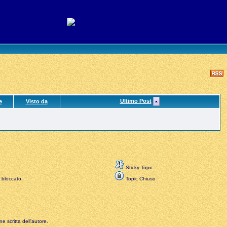
Ultimo Post
e
Visto da
Sticky Topic
 bloccato
Topic Chiuso
e scritta dell'autore.