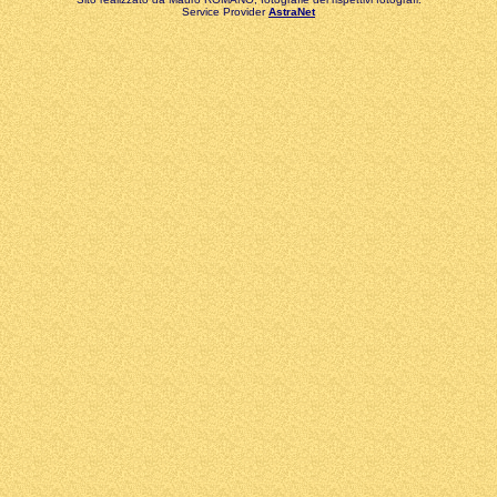
Service Provider
AstraNet