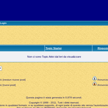
Login
Topic Starter
Rispost
Non ci sono Topic Attivi dal Ieri da visualizzare
ic [nessun nuovo post]
Annuncio
c [nuovi post]
Annuncio
Questa pagina è stata generata in 0,879 secondi.
Copyright © 1999 - 2011. Tutti i diritti riservati.
zione in qualsiasi formato, e su qualsiasi supporto, di ogni parte di questo sito senza l'autorizzazion
Sito realizzato da Mauro ROMANO, fotografie dei rispettivi fotografi.