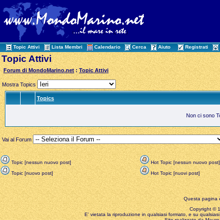
Topic Attivi
Lista Membri
Calendario
Cerca
Aiuto
Registrati
Topic Attivi
Forum di MondoMarino.net
:
Topic Attivi
Mostra Topics
Topics
Non ci sono Top
Vai al Forum
Topic [nessun nuovo post]
Hot Topic [nessun nuovo post]
Topic [nuovo post]
Hot Topic [nuovi post]
Questa pagina è
Copyright © 199
E' vietata la riproduzione in qualsiasi formato, e su qualsiasi
Sito realizzato da Mauro 