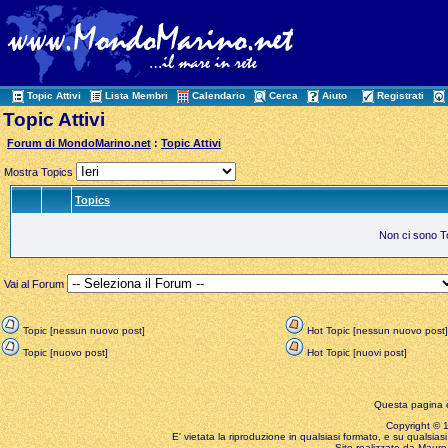
Topic Attivi
Lista Membri
Calendario
Cerca
Aiuto
Registrati
Topic Attivi
Forum di MondoMarino.net
:
Topic Attivi
Mostra Topics
Topics
Non ci sono Top
Vai al Forum
Topic [nessun nuovo post]
Hot Topic [nessun nuovo post]
Topic [nuovo post]
Hot Topic [nuovi post]
Questa pagina è
Copyright © 199
E' vietata la riproduzione in qualsiasi formato, e su qualsiasi
Sito realizzato da Mauro 