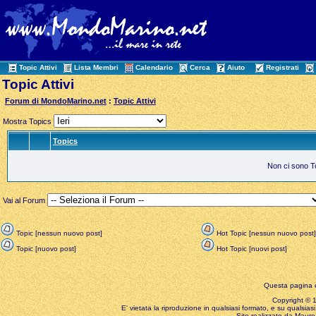
Topic Attivi
Lista Membri
Calendario
Cerca
Aiuto
Registrati
Topic Attivi
Forum di MondoMarino.net
:
Topic Attivi
Mostra Topics
Topics
Non ci sono Top
Vai al Forum
Topic [nessun nuovo post]
Hot Topic [nessun nuovo post]
Topic [nuovo post]
Hot Topic [nuovi post]
Questa pagina è
Copyright © 199
E' vietata la riproduzione in qualsiasi formato, e su qualsiasi
Sito realizzato da Mauro 