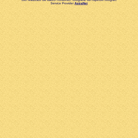
Service Provider
AstraNet