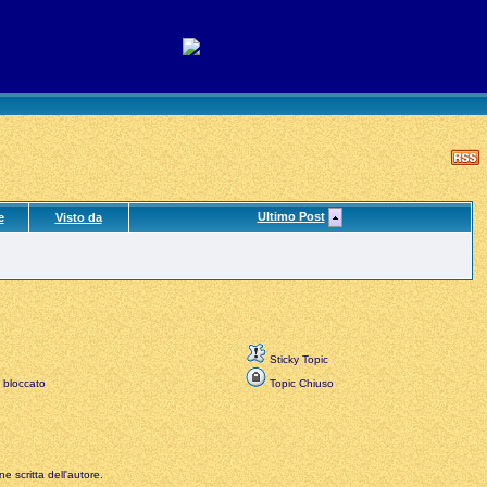
Ultimo Post
e
Visto da
Sticky Topic
 bloccato
Topic Chiuso
e scritta dell'autore.