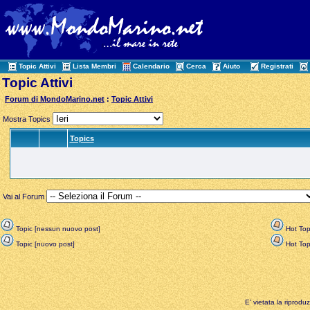
Topic Attivi
Lista Membri
Calendario
Cerca
Aiuto
Registrati
Topic Attivi
Forum di MondoMarino.net
:
Topic Attivi
Mostra Topics
Topics
Vai al Forum
Topic [nessun nuovo post]
Hot Top
Topic [nuovo post]
Hot Topi
E' vietata la riprodu