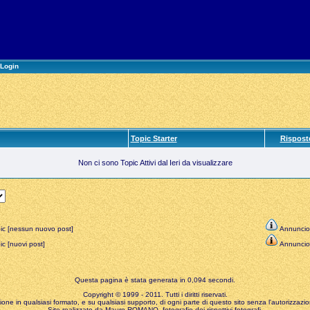
Login
Topic Starter
Rispost
Non ci sono Topic Attivi dal Ieri da visualizzare
ic [nessun nuovo post]
Annuncio
c [nuovi post]
Annuncio
Questa pagina è stata generata in 0,094 secondi.
Copyright © 1999 - 2011. Tutti i diritti riservati.
zione in qualsiasi formato, e su qualsiasi supporto, di ogni parte di questo sito senza l'autorizzazion
Sito realizzato da Mauro ROMANO, fotografie dei rispettivi fotografi.