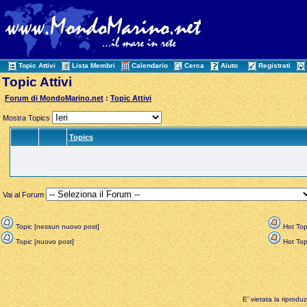
Topic Attivi
Lista Membri
Calendario
Cerca
Aiuto
Registrati
Topic Attivi
Forum di MondoMarino.net
:
Topic Attivi
Mostra Topics
Topics
Vai al Forum
Topic [nessun nuovo post]
Hot Top
Topic [nuovo post]
Hot Topi
E' vietata la riprodu