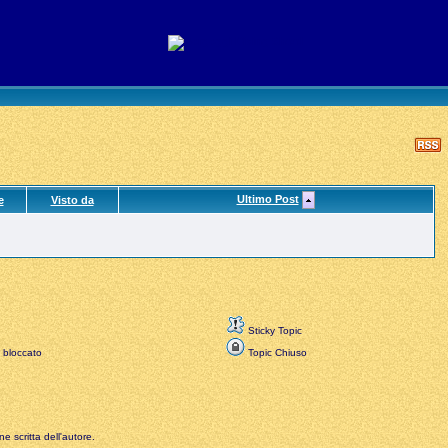
Ultimo Post
e
Visto da
Sticky Topic
 bloccato
Topic Chiuso
e scritta dell'autore.