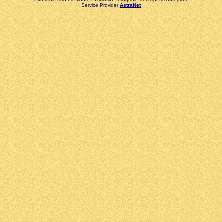
Service Provider
AstraNet