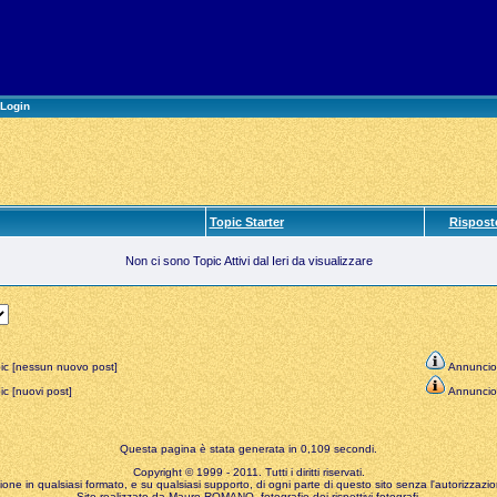
Login
Topic Starter
Rispost
Non ci sono Topic Attivi dal Ieri da visualizzare
ic [nessun nuovo post]
Annuncio
c [nuovi post]
Annuncio
Questa pagina è stata generata in 0,109 secondi.
Copyright © 1999 - 2011. Tutti i diritti riservati.
zione in qualsiasi formato, e su qualsiasi supporto, di ogni parte di questo sito senza l'autorizzazion
Sito realizzato da Mauro ROMANO, fotografie dei rispettivi fotografi.