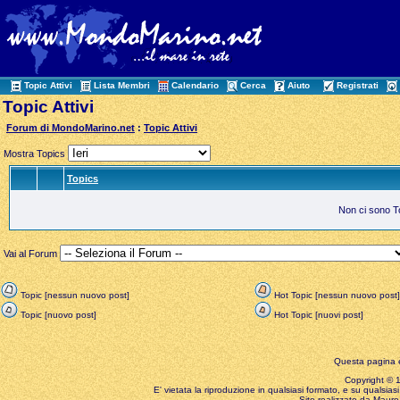
Topic Attivi
Lista Membri
Calendario
Cerca
Aiuto
Registrati
Topic Attivi
Forum di MondoMarino.net
:
Topic Attivi
Mostra Topics
Topics
Non ci sono Top
Vai al Forum
Topic [nessun nuovo post]
Hot Topic [nessun nuovo post]
Topic [nuovo post]
Hot Topic [nuovi post]
Questa pagina è
Copyright © 199
E' vietata la riproduzione in qualsiasi formato, e su qualsiasi
Sito realizzato da Mauro 