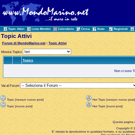
Topic Attivi
Lista Membri
Calendario
Cerca
Aiuto
Registrati
Topic Attivi
Forum di MondoMarino.net
:
Topic Attivi
Mostra Topics
Topics
Non ci sono Top
Vai al Forum
Topic [nessun nuovo post]
Hot Topic [nessun nuovo post]
Topic [nuovo post]
Hot Topic [nuovi post]
Questa pagina è
Copyright © 199
E' vietata la riproduzione in qualsiasi formato, e su qualsiasi
Sito realizzato da Mauro 