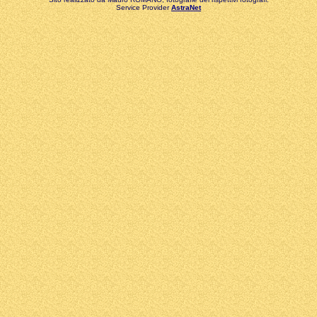
Service Provider
AstraNet