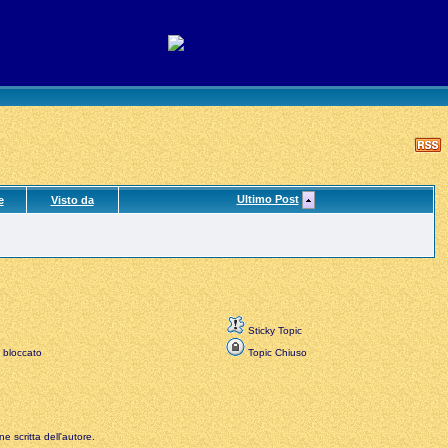
Ultimo Post
e
Visto da
Sticky Topic
 bloccato
Topic Chiuso
e scritta dell'autore.