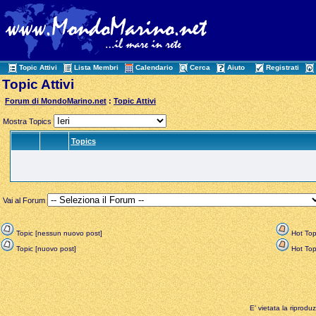
Topic Attivi
Lista Membri
Calendario
Cerca
Aiuto
Registrati
Topic Attivi
Forum di MondoMarino.net
:
Topic Attivi
Mostra Topics
Topics
Vai al Forum
Topic [nessun nuovo post]
Hot Top
Topic [nuovo post]
Hot Topi
E' vietata la riprodu