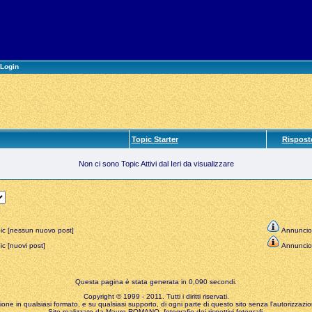
Login
Topic Starter
Rispost
Non ci sono Topic Attivi dal Ieri da visualizzare
ic [nessun nuovo post]
Annuncio
c [nuovi post]
Annuncio
Questa pagina è stata generata in 0,090 secondi.
Copyright © 1999 - 2011. Tutti i diritti riservati.
zione in qualsiasi formato, e su qualsiasi supporto, di ogni parte di questo sito senza l'autorizzazion
Sito realizzato da Mauro ROMANO, fotografie dei rispettivi fotografi.