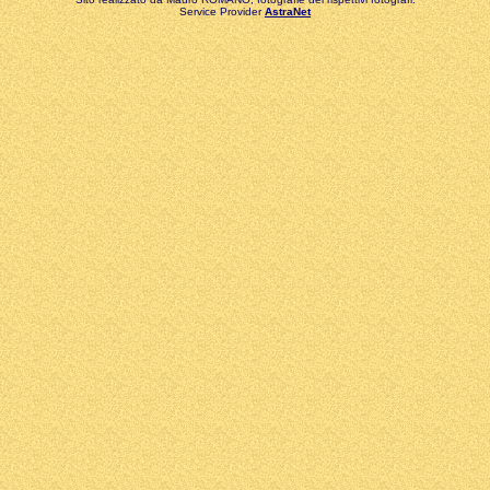
Service Provider
AstraNet