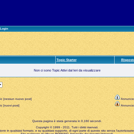
Login
Topic Starter
Rispost
Non ci sono Topic Attivi dal Ieri da visualizzare
ic [nessun nuovo post]
Annuncio
c [nuovi post]
Annuncio
Questa pagina è stata generata in 0,160 secondi.
Copyright © 1999 - 2011. Tutti i diritti riservati.
zione in qualsiasi formato, e su qualsiasi supporto, di ogni parte di questo sito senza l'autorizzazion
Sito realizzato da Mauro ROMANO, fotografie dei rispettivi fotografi.