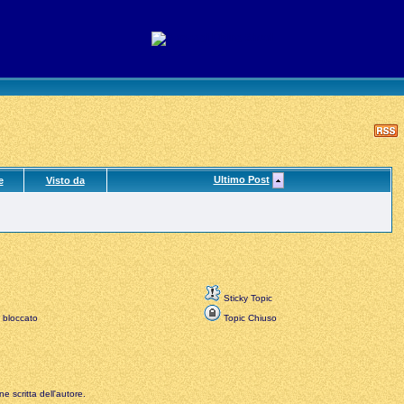
Ultimo Post
e
Visto da
Sticky Topic
 bloccato
Topic Chiuso
e scritta dell'autore.