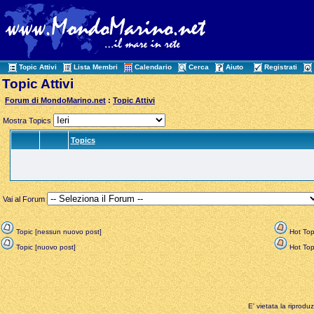
Topic Attivi
Lista Membri
Calendario
Cerca
Aiuto
Registrati
Topic Attivi
Forum di MondoMarino.net
:
Topic Attivi
Mostra Topics
Topics
Vai al Forum
Topic [nessun nuovo post]
Hot Top
Topic [nuovo post]
Hot Topi
E' vietata la riprodu