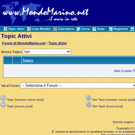
Topic Attivi
Lista Membri
Calendario
Cerca
Aiuto
Registrati
Topic Attivi
Forum di MondoMarino.net
:
Topic Attivi
Mostra Topics
Topics
Non ci sono Top
Vai al Forum
Topic [nessun nuovo post]
Hot Topic [nessun nuovo post]
Topic [nuovo post]
Hot Topic [nuovi post]
Questa pagina è
Copyright © 199
E' vietata la riproduzione in qualsiasi formato, e su qualsiasi
Sito realizzato da Mauro 